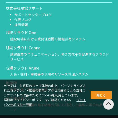
株式会社現場サポート
サポートセンターブログ
代表ブログ
採用情報
現場クラウド One
建設現場における受発注者間の情報共有システム
現場クラウド Conne
建建設業のコミュニケーション、働き方改革を促進するクラウド
サービス
現場クラウド Arune
人員・機材・重機等の現場のリソース管理システム
地優陣
当社では、お客様のウェブ体験の向上、パーソナライズさ
地盤調査・補強工事支援システム
れたコンテンツ・広告の表示、アクセス解析による当社ウ
ェブサイトの改善のためにCookieを利用しています。
閉じる
電子納品無料ビューア
詳細はプライバシーポリシーをご確認ください。
プライ
土木工事や営繕の電子納品要領にも対応した無料の電子納品ビュ
バシーポリシー詳細
ーア