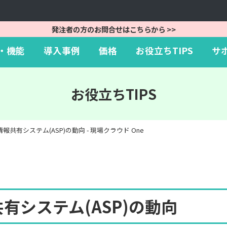
Skip
to
発注者の方のお問合せはこちらから >>
content
・機能
導入事例
価格
お役立ちTIPS
サ
お役立ちTIPS
共有システム(ASP)の動向 - 現場クラウド One
有システム(ASP)の動向