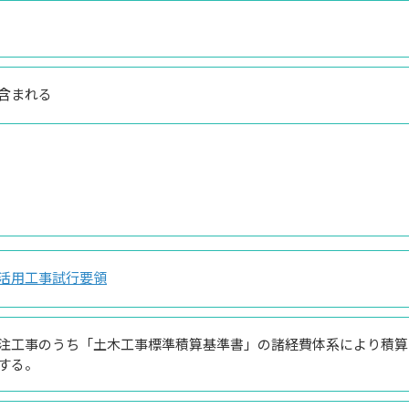
含まれる
活用工事試行要領
注工事のうち「土木工事標準積算基準書」の諸経費体系により積算
する。