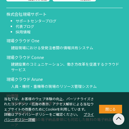
株式会社現場サポート
サポートセンターブログ
代表ブログ
採用情報
現場クラウド One
建設現場における受発注者間の情報共有システム
現場クラウド Conne
建建設業のコミュニケーション、働き方改革を促進するクラウド
サービス
現場クラウド Arune
人員・機材・重機等の現場のリソース管理システム
地優陣
当社では、お客様のウェブ体験の向上、パーソナライズさ
地盤調査・補強工事支援システム
れたコンテンツ・広告の表示、アクセス解析による当社ウ
ェブサイトの改善のためにCookieを利用しています。
閉じる
電子納品無料ビューア
詳細はプライバシーポリシーをご確認ください。
プライ
土木工事や営繕の電子納品要領にも対応した無料の電子納品ビュ
バシーポリシー詳細
ーア