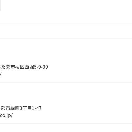
たま市桜区西堀5-9-39
/
日部市緑町3丁目1-47
co.jp/