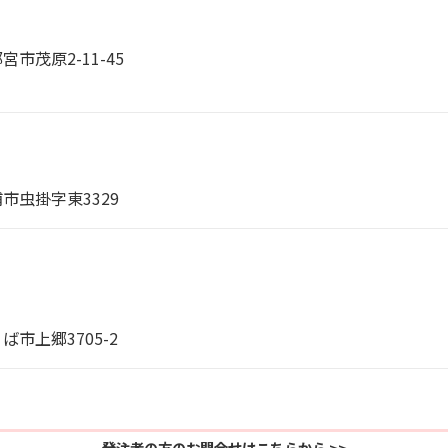
宮市茂原2-11-45
浦市虫掛字東3329
ば市上郷3705-2
発注者の方のお問合せはこちらから >>